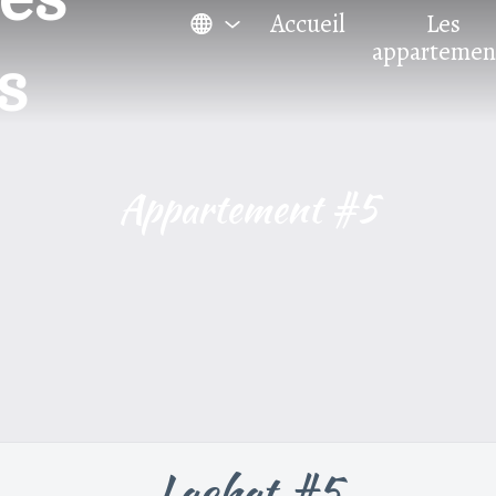
Accueil
Les
appartemen
s
Appartement #5
Lachat #5