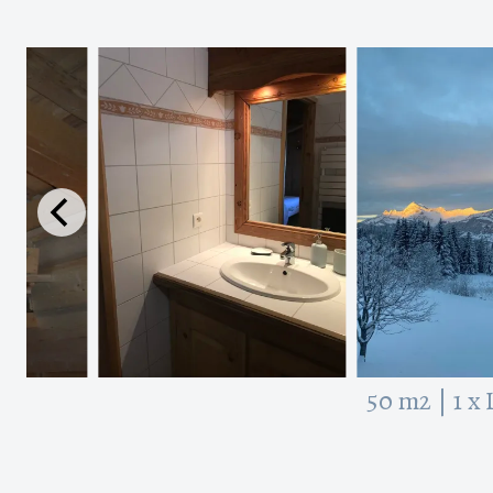
50 m2
|
1 x