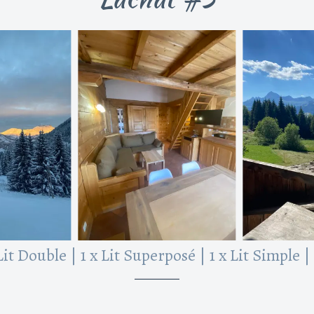
 Lit Double
|
1 x Lit Superposé
|
1 x Lit Simple
|